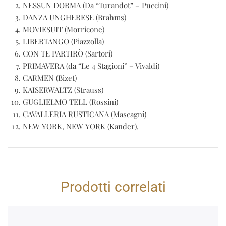
NESSUN DORMA (Da “Turandot” – Puccini)
DANZA UNGHERESE (Brahms)
MOVIESUIT (Morricone)
LIBERTANGO (Piazzolla)
CON TE PARTIRÒ (Sartori)
PRIMAVERA (da “Le 4 Stagioni” – Vivaldi)
CARMEN (Bizet)
KAISERWALTZ (Strauss)
GUGLIELMO TELL (Rossini)
CAVALLERIA RUSTICANA (Mascagni)
NEW YORK, NEW YORK (Kander).
Prodotti correlati